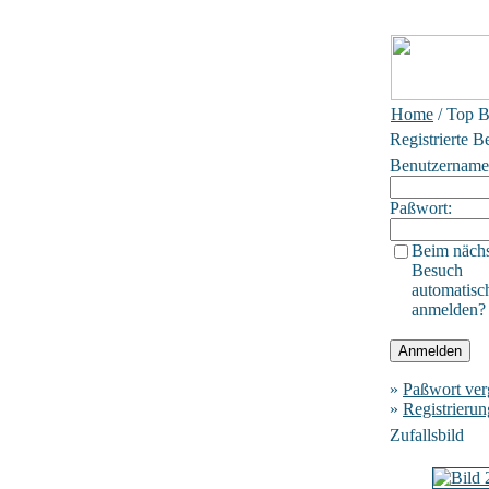
Home
/ Top B
Registrierte B
Benutzername
Paßwort:
Beim näch
Besuch
automatisc
anmelden?
»
Paßwort ver
»
Registrierun
Zufallsbild