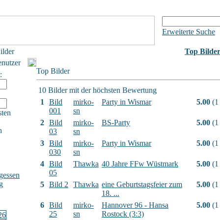
Erweiterte Suche
ilder
Top Bilde
enutzer
Top Bilder
:
10 Bilder mit der höchsten Bewertung
1
Bild
mirko-
Party in Wismar
5.00
(1
001
sn
sten
2
Bild
mirko-
BS-Party
5.00
(1
h
03
sn
3
Bild
mirko-
Party in Wismar
5.00
(1
030
sn
4
Bild
Thawka
40 Jahre FFw Wüstmark
5.00
(1
05
gessen
g
5
Bild 2
Thawka
eine Geburtstagsfeier zum
5.00
(1
18. ...
6
Bild
mirko-
Hannover 96 - Hansa
5.00
(1
25
sn
Rostock (3:3)