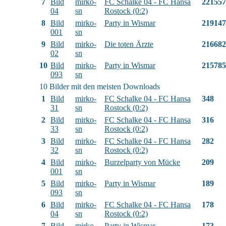
7
Bild
mirko-
FC Schalke 04 - FC Hansa
221557
04
sn
Rostock (0:2)
8
Bild
mirko-
Party in Wismar
219147
001
sn
9
Bild
mirko-
Die toten Ärzte
216682
02
sn
10
Bild
mirko-
Party in Wismar
215785
093
sn
10 Bilder mit den meisten Downloads
1
Bild
mirko-
FC Schalke 04 - FC Hansa
348
31
sn
Rostock (0:2)
2
Bild
mirko-
FC Schalke 04 - FC Hansa
316
33
sn
Rostock (0:2)
3
Bild
mirko-
FC Schalke 04 - FC Hansa
282
32
sn
Rostock (0:2)
4
Bild
mirko-
Burzelparty von Mücke
209
001
sn
5
Bild
mirko-
Party in Wismar
189
093
sn
6
Bild
mirko-
FC Schalke 04 - FC Hansa
178
04
sn
Rostock (0:2)
7
Bild
mirko-
Party in Wismar
173