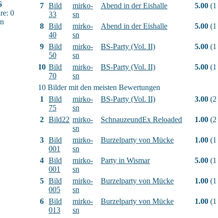
6
7
Bild
mirko-
Abend in der Eishalle
5.00
(1
e: 0
33
sn
sn
8
Bild
mirko-
Abend in der Eishalle
5.00
(1
40
sn
9
Bild
mirko-
BS-Party (Vol. II)
5.00
(1
50
sn
10
Bild
mirko-
BS-Party (Vol. II)
5.00
(1
70
sn
10 Bilder mit den meisten Bewertungen
1
Bild
mirko-
BS-Party (Vol. II)
3.00
(2
75
sn
2
Bild22
mirko-
SchnauzeundEx Reloaded
1.00
(2
sn
3
Bild
mirko-
Burzelparty von Mücke
1.00
(1
001
sn
4
Bild
mirko-
Party in Wismar
5.00
(1
001
sn
5
Bild
mirko-
Burzelparty von Mücke
1.00
(1
005
sn
6
Bild
mirko-
Burzelparty von Mücke
1.00
(1
013
sn