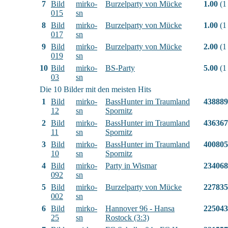
7
Bild
mirko-
Burzelparty von Mücke
1.00
(1
015
sn
8
Bild
mirko-
Burzelparty von Mücke
1.00
(1
017
sn
9
Bild
mirko-
Burzelparty von Mücke
2.00
(1
019
sn
10
Bild
mirko-
BS-Party
5.00
(1
03
sn
Die 10 Bilder mit den meisten Hits
1
Bild
mirko-
BassHunter im Traumland
438889
12
sn
Spornitz
2
Bild
mirko-
BassHunter im Traumland
436367
11
sn
Spornitz
3
Bild
mirko-
BassHunter im Traumland
400805
10
sn
Spornitz
4
Bild
mirko-
Party in Wismar
234068
092
sn
5
Bild
mirko-
Burzelparty von Mücke
227835
002
sn
6
Bild
mirko-
Hannover 96 - Hansa
225043
25
sn
Rostock (3:3)